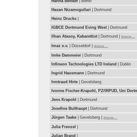
Hanna Bender
| Berlin
Hasan Nizamogullari
| Dortmund
Heinz Drucks
|
IGBCE Dortmund Eving West
| Dortmund
Ilhan Atasoy, Kabarettist
| Dortmund |
Website ...
Imaz e.v.
| Düsseldorf |
Website ...
Imke Dammeier
| Dortmund
Infineon Technologies LTD Ireland
| Dublin
Ingrid Hausmann
| Dortmund
Irmtraud Hirte
| Gevelsberg
Ivonne Fischer-Krapohl, PZ/IRPUD, Uni Dor
Jens Krapohl
| Dortmund
Josefine Bulthaupt
| Dortmund
Jürgen Taake
| Gevelsberg |
Website ...
Julia Frenzel
|
Julian Brand
|