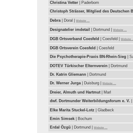
Christina Vetter
| Paderborn
Christoph Strässer, Mitglied des Deutschen
Debra
| Doral |
Website ...
Designatelier imdetail
| Dortmund |
Website ...
DGB Ortsverband Coesfeld
| Coesfeld |
Website .
DGB Ortsverein Coesfeld
| Coesfeld
Die Psychotherapie-Praxis BN-Rhein-Sieg
| S
DOTEV Türkischer Elternverein
| Dortmund
Dr. Katrin Gliemann
| Dortmund
Dr. Werner Jurga
| Duisburg |
Website ...
Dreier, Almuth und Hartmut
| Marl
dwf. Dortmunder Weiterbildungsforum e. V.
|
Elke Marita Stuckel-Lotz
| Gladbeck
Emin Simsek
| Bochum
Erdal Özgü
| Dortmund |
Website ...