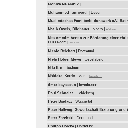
Monika Najemnik
|
Muhammed Tanriverdi
| Essen
Muslimisches Familienbildunswerk e.V. Rati
Nazih Oweis, Bildhauer
| Moers |
Website ...
Nes Ammim Verein zur Förderung einer christ
Düsseldorf |
Website ...
Nicole Reichert
| Dortmund
Niels Holger Meyer
| Gevelsberg
Nila Ern
| Bochum
Nöldeke, Katrin
| Marl |
Website ...
ömer bayseckin
| leverkusen
Paul Schneiss
| Heidelberg
Peter Biadacz
| Wuppertal
Peter Hellweg, Gewerkschaft Erziehung und 
Peter Zarebski
| Dortmund
Philipp Hoicke
| Dortmund