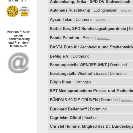
sind es nicht."
Aufdemkamp, Erika - SPD OV Südweststadt
|
Autohaus Rüschkamp
| Lüdinghausen |
Website ..
Aysun Tekin
| Dortmund |
Website ...
Bärbel Bas, SPD-Bundestagsabgeordnete
| Be
Millionen E-Mails
gegen
Banda Pelodum
| Essen |
Website ...
Diskriminierung
und Fremden-
feindlichkeit
BASTA Büro für Architektur und Stadtentwic
BeMig e.V.
| Dortmund
Beratungsstelle WENDEPUNKT
| Dortmund
Beratungstelle Westhoffstrasse
| Dortmund
Bilgin Ilhan
| Hattingen
BPT Mediaproductions Presse- und Medienb
BÜNDNIS 90/DIE GRÜNEN
| Dortmund |
Website .
Burkhard Beilenhoff
| Dortmund
Cagritekin Gönül
| Bochum
Christel Humme, Mitglied des Dt. Bundestag