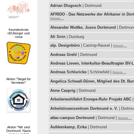
Adrian Dlugosch
| Dortmund
AFRIDO - Das Netzwerke der Afrikaner in 
Website ...
Alexander Wuttke, Jusos Dortmund
| Dortmun
freundeskreis
nEUbürger und
Ali Sirin
| Duisburg
roma
alp. Designbüro
| Castrop-Rauxel |
Website ...
Andreas Grehl
| Dortmund
Andreas Lieven, Interkultur-Beauftragter
Andreas Schluricke
| Schönefeld |
Website ...
Aktion "Siegel für
Angelica Schwall-Düren, Mitglied des Dt. Bu
Vermieter"
Anne Casprig
| Dortmund
Arbeiterwohlfahrt Ennepe-Ruhr Projekt ABC
|
Arbeitslosenzentrum Dortmund e. V.
| Dortmu
attac-campus Dortmund
| Dortmund |
Website ...
Aufdemkamp, Erika
| Dortmund
Aktion "Wir sind
Dortmund. Nazis