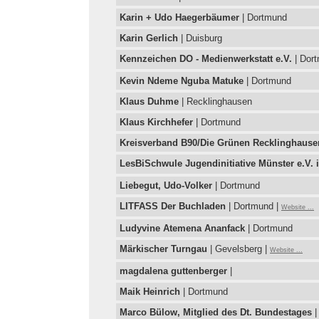
Karin + Udo Haegerbäumer
| Dortmund
Karin Gerlich
| Duisburg
Kennzeichen DO - Medienwerkstatt e.V.
| Dor
Kevin Ndeme Nguba Matuke
| Dortmund
Klaus Duhme
| Recklinghausen
Klaus Kirchhefer
| Dortmund
Kreisverband B90/Die Grünen Recklinghause
LesBiSchwule Jugendinitiative Münster e.V. i
Liebegut, Udo-Volker
| Dortmund
LITFASS Der Buchladen
| Dortmund |
Website ...
Ludyvine Atemena Ananfack
| Dortmund
Märkischer Turngau
| Gevelsberg |
Website ...
magdalena guttenberger
|
Maik Heinrich
| Dortmund
Marco Bülow, Mitglied des Dt. Bundestages
|