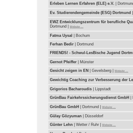
Erleben Lernen Erfahren (ELE) e.V.
| Dortmun
Ev. Studierendengemeinde (ESG) Dortmund
|
EWZ Entwicklungszentrum für berufliche Qua
Dortmund |
Website ...
Fatma Uysal
| Bochum
Ferhan Bedir
| Dortmund
FRIENDS! - Schwul-LesBische Jugend Dortmu
Gernot Pfeiffer
| Münster
Gesicht zeigen in EN
| Gevelsberg |
Website ...
Gewichtig Coaching zur Verbesserung der Le
Grigorios Bacharoudis
| Lippstadt
GrünBau Fairkehrssicherungsdienst GmbH
| 
GrünBau GmbH
| Dortmund |
Website ...
Gülay Gözyuman
| Düsseldorf
Günter Lehn
| Wetter / Ruhr |
Website ...