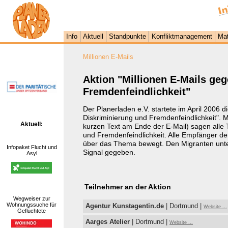
Info
Aktuell
Standpunkte
Konfliktmanagement
Mat
Millionen E-Mails
Aktion "Millionen E-Mails ge
Fremdenfeindlichkeit"
Der Planerladen e.V. startete im April 2006 d
Diskriminierung und Fremdenfeindlichkeit". M
Aktuell:
kurzen Text am Ende der E-Mail) sagen alle 
und Fremdenfeindlichkeit. Alle Empfänger 
über das Thema bewegt. Den Migranten unte
Infopaket Flucht und
Signal gegeben.
Asyl
Teilnehmer an der Aktion
Wegweiser zur
Wohnungssuche für
Agentur Kunstagentin.de
| Dortmund |
Website ...
Geflüchtete
Aarges Atelier
| Dortmund |
Website ...