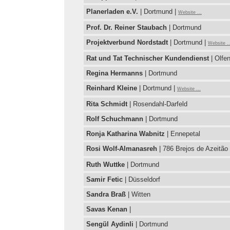
Planerladen e.V.
| Dortmund |
Website ...
Prof. Dr. Reiner Staubach
| Dortmund
Projektverbund Nordstadt
| Dortmund |
Website ..
Rat und Tat Technischer Kundendienst
| Olfe
Regina Hermanns
| Dortmund
Reinhard Kleine
| Dortmund |
Website ...
Rita Schmidt
| Rosendahl-Darfeld
Rolf Schuchmann
| Dortmund
Ronja Katharina Wabnitz
| Ennepetal
Rosi Wolf-Almanasreh
| 786 Brejos de Azeitão
Ruth Wuttke
| Dortmund
Samir Fetic
| Düsseldorf
Sandra Braß
| Witten
Savas Kenan
|
Sengül Aydinli
| Dortmund