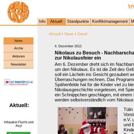
Info
Aktuell
Standpunkte
Konfliktmanagement
M
Aktuell
News
Detail
News
6. Dezember 2012
Archiv
Nikolaus zu Besuch - Nachbarschaf
Aktionen
zur Nikolausfeier ein
Am 6. Dezember dreht sich im Nachbarsc
Newsletter
um den Nikolaus. Es ist die Zeit des G
soll ein Lächeln ins Gesicht gezaubert we
Überraschungen rechnen. Das Programm
Spähenfelde hat für die Kinder viel zu bie
Nikolausgeschichte vorgelesen, mit Spie
ein Schnippchen geschlagen, mit einem M
werden selbstverständlich vom Nikolaus
Aktuell:
Tülin
Vorst
e.V. 
Infopaket Flucht und
und 
Asyl
Kinde