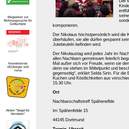
Der M
Kinde
entfü
seine
Wegweiser zur
sonde
Wohnungssuche für
Geflüchtete
komponieren.
Der Nikolaus höchstpersönlich wird die
überhäufen, sie alle dürfen gespannt sei
Jutebeuteln befinden wird.
Der Nikolaustag wird jedes Jahr im Nach
allen Nachbarn gemeinsam feierlich bega
Mal außer sich vor Freude, wenn sie den
freundeskreis
nEUbürger und
denn sie stehen im Mittelpunkt und bes
roma
gegenseitig“, erklärt Selda Sirin. Für di
Kuchen und Köstlichkeiten aus verschie
15.30 Uhr.
Ort
Nachbarschaftstreff Späheneflde
Im Spähenfelde 15
Aktion "Siegel für
Vermieter"
44145 Dortmund